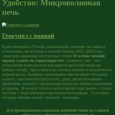
Удобство:
Микроволновая
печь
Геокупол с ванной
Единственный в России уникальный глэмпинг на чайных
плантациях, на которые в летний период 2023, 2024 года
приехали цирковые контактные слоны!
В осенне-зимний
период слонов на территории нет.
Глэмпинг чай – это
уникальная возможности насладится красотой природы
чайных полей, прогуляться по лесным тропам и искупаться к
горном ручье. Комфорт проживания обеспечивает большой
купол с санузлом внутри (туалет, душ), двумя большими
кроватями, ванной с прекрасным видом на чайные плантации
и прудом. В куполе тепло в любое время года: камин + сплит
система + подогреваемая приточная вентиляция. Есть баня
посреди чайных полей с ванной – купелью.
Для бронирования глэмпинга выберете даты на главной
странице и оформите бронирование
🌿