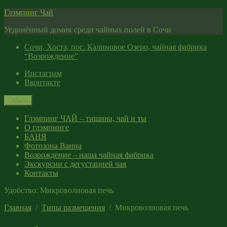
Skip
Глэмпинг Чай
to
Уединённый домик среди чайных полей в Сочи
content
Сочи, Хоста, пос. Калиновое Озеро, чайная фабрика
“Возрождение”
Инстаграм
Вконтакте
Menu
Глэмпинг ЧАЙ – тишина, чай и ты
О глэмпинге
БАНЯ
Фотозона Ванна
Возрождение – наша чайная фабрика
Экскурсии с дегустацией чая
Контакты
Удобство:
Микроволновая печь
Главная
Типы размещения
Микроволновая печь