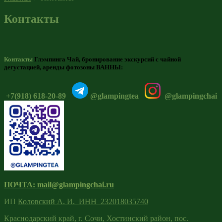
Контакты
Контакты
Глэмпинга Чай, бронирование экскурсий с чайной
дегустацией, аренды фотозоны ВАННЫ:
+7(918) 618-20-89
@glampingtea
@glampingchai
ПОЧТА: mail@glampingchai.ru
ИП
Коловский А. И. ИНН 232018035740
Краснодарский край, г. Сочи, Хостинский район, пос.