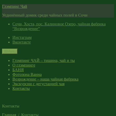
Skip
Глэмпинг Чай
to
Уединённый домик среди чайных полей в Сочи
content
Сочи, Хоста, пос. Калиновое Озеро, чайная фабрика
“Возрождение”
Инстаграм
Вконтакте
Menu
Глэмпинг ЧАЙ – тишина, чай и ты
О глэмпинге
БАНЯ
Фотозона Ванна
Возрождение – наша чайная фабрика
Экскурсии с дегустацией чая
Контакты
Контакты
Главная
Контакты