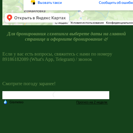
Для бронирования глэмпинга выберете даты на главной
странице и оформите бронирование
🌿
Если у вас есть вопросы, свяжитесь с нами по номеру
89186182089 (What's App, Telegram) / звонок
Смотрите погоду заранее!