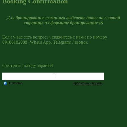
Booking Confirmation
Для бронирования глэмпинга выберете даты на главной
странице и оформите бронирование
🌿
Если у вас есть вопросы, свяжитесь с нами по номеру
89186182089 (What's App, Telegram) / звонок
Смотрите погоду заранее!