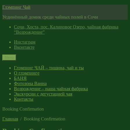
Skip
Глэмпинг Чай
to
Уединённый домик среди чайных полей в Сочи
content
Сочи, Хоста, пос. Калиновое Озеро, чайная фабрика
“Возрождение”
Инстаграм
Вконтакте
Menu
Глэмпинг ЧАЙ – тишина, чай и ты
О глэмпинге
БАНЯ
Фотозона Ванна
Возрождение – наша чайная фабрика
Экскурсии с дегустацией чая
Контакты
Booking Confirmation
Главная
Booking Confirmation