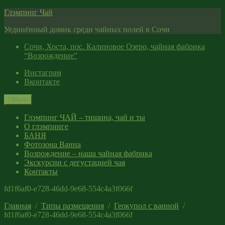
Skip
Глэмпинг Чай
to
Уединённый домик среди чайных полей в Сочи
content
Сочи, Хоста, пос. Калиновое Озеро, чайная фабрика
“Возрождение”
Инстаграм
Вконтакте
Menu
Глэмпинг ЧАЙ – тишина, чай и ты
О глэмпинге
БАНЯ
Фотозона Ванна
Возрождение – наша чайная фабрика
Экскурсии с дегустацией чая
Контакты
fd1f6af0-e728-46dd-9e68-554c4a3f066f
Главная
Типы размещения
Геокупол с ванной
fd1f6af0-e728-46dd-9e68-554c4a3f066f