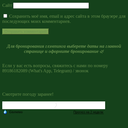
Сайт
Сохранить моё имя, email и адрес сайта в этом браузере для
последующих моих комментариев.
Для бронирования глэмпинга выберете даты на главной
странице и оформите бронирование
🌿
Если у вас есть вопросы, свяжитесь с нами по номеру
89186182089 (What's App, Telegram) / звонок
Смотрите погоду заранее!